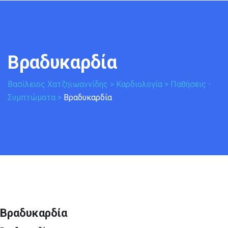
Βραδυκαρδία
Βασίλειος Χατζηϊωαννίδης
>
Καρδιολογία
>
Παθήσεις -
Συμπτώματα
>
Βραδυκαρδία
Βραδυκαρδία