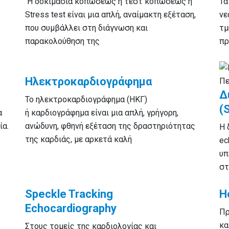
Η δοκιμασία κοπώσεως ή τεστ κοπώσεως ή
Τα
Stress test είναι μια απλή, αναίμακτη εξέταση,
νε
που συμβάλλει στη διάγνωση και
τμ
παρακολούθηση της
πρ
Ηλεκτροκαρδιογράφημα
Δ
Το ηλεκτροκαρδιογράφημα (ΗΚΓ)
(
α
ή καρδιογράφημα είναι μια απλή, γρήγορη,
ία.
ανώδυνη, φθηνή εξέταση της δραστηριότητας
Η 
της καρδιάς, με αρκετά καλή
ec
υπ
στ
Speckle Tracking
H
Echocardiography
Πρ
κα
Στους τομείς της καρδιολογίας και