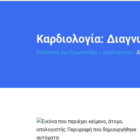
Καρδιολογία: 
Διαγν
Βασίλειος Χατζηϊωαννίδης
>
Καρδιολογία
>
Δ