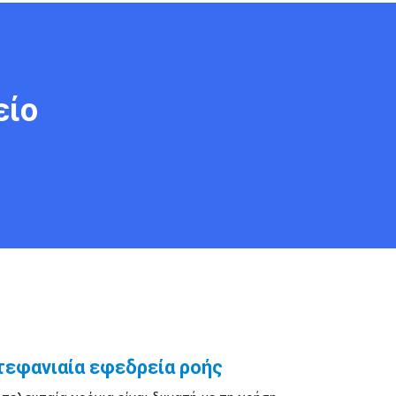
είο
τεφανιαία εφεδρεία ροής