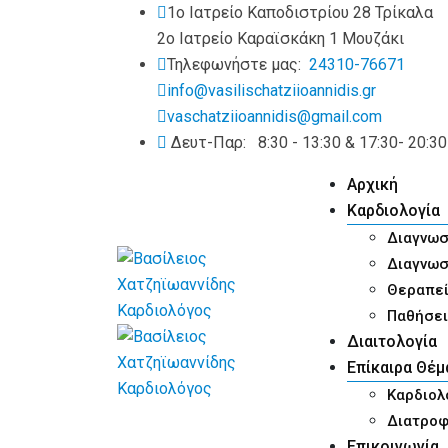
Skip
1ο Ιατρείο Καποδιστρίου 28 Τρίκαλα
to
2ο Ιατρείο Καραϊσκάκη 1 Μουζάκι
content
Τηλεφωνήστε μας:
24310-76671
info@vasilischatziioannidis.gr
vaschatziioannidis@gmail.com
Δευτ-Παρ:
8:30 - 13:30 & 17:30- 20:30
Αρχική
Καρδιολογία
Διαγνωσ
Διαγνωσ
Θεραπε
Παθήσει
Διαιτολογία
Επίκαιρα Θέμ
Καρδιολ
Διατροφ
Επικοινωνία