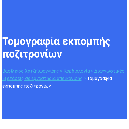
Τομογραφία εκπομπής 
ποζιτρονίων
Βασίλειος Χατζηϊωαννίδης
>
Καρδιολογία
>
Διαγνωστικές
Εξετάσεις σε εργαστήρια απεικόνισης
>
Τομογραφία
εκπομπής ποζιτρονίων