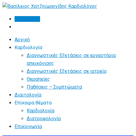
Skip
to
Βιογραφικό
content
Αρχική
Καρδιολογία
Διαγνωστικές Εξετάσεις σε εργαστήρια
απεικόνισης
Διαγνωστικές Εξετάσεις σε ιατρείο
Θεραπείες
Παθήσεις – Συμπτώματα
Διαιτολογία
Επίκαιρα θέματα
Καρδιολογία
Διατροφολογία
Επικοινωνία