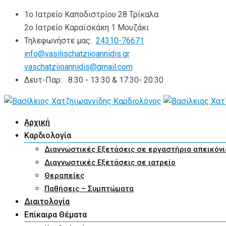
Skip
1ο Ιατρείο Καποδιστρίου 28 Τρίκαλα
to
2ο Ιατρείο Καραϊσκάκη 1 Μουζάκι
content
Τηλεφωνήστε μας:
24310-76671
info@vasilischatziioannidis.gr
vaschatziioannidis@gmail.com
Δευτ-Παρ:
8:30 - 13:30 & 17:30- 20:30
Αρχική
Καρδιολογία
Διαγνωστικές Εξετάσεις σε εργαστήρια απεικόν
Διαγνωστικές Εξετάσεις σε ιατρείο
Θεραπείες
Παθήσεις – Συμπτώματα
Διαιτολογία
Επίκαιρα Θέματα