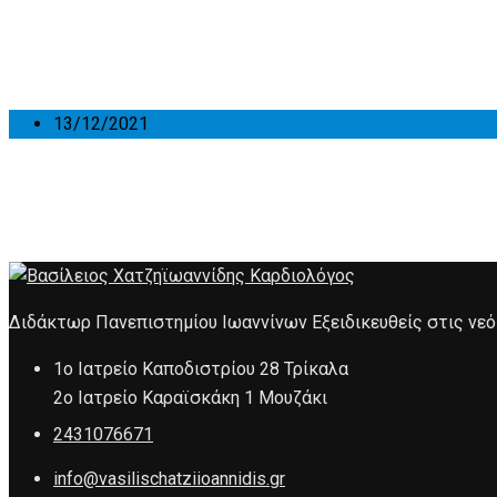
13/12/2021
Διδάκτωρ Πανεπιστημίου Ιωαννίνων Εξειδικευθείς στις νε
1ο Ιατρείο Καποδιστρίου 28 Τρίκαλα
2ο Ιατρείο Καραϊσκάκη 1 Μουζάκι
2431076671
info@vasilischatziioannidis.gr