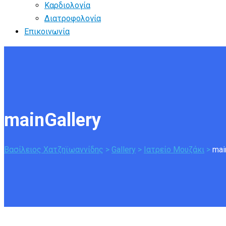
Καρδιολογία
Διατροφολογία
Επικοινωνία
mainGallery
Βασίλειος Χατζηϊωαννίδης
>
Gallery
>
Ιατρείο Μουζάκι
>
mai