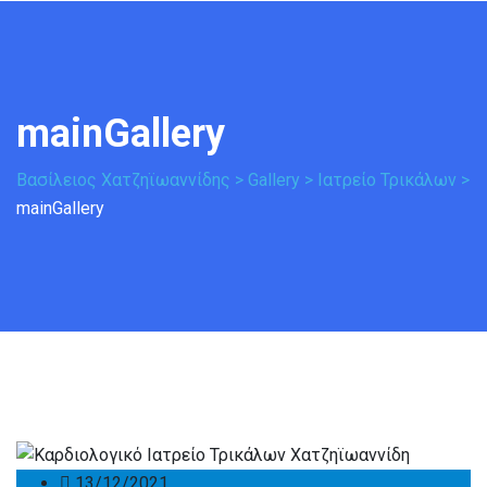
mainGallery
Βασίλειος Χατζηϊωαννίδης
>
Gallery
>
Ιατρείο Τρικάλων
>
mainGallery
13/12/2021